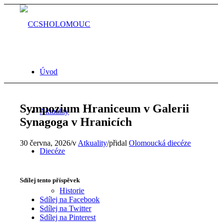
Úvod
Sympozium Hraniceum v Galerii
Aktuality
Synagoga v Hranicích
30 června, 2026
/
v
Atkuality
/
přidal
Olomoucká diecéze
Diecéze
Sdílej tento příspěvek
Historie
Sdílej na Facebook
Sdílej na Twitter
Sdílej na Pinterest