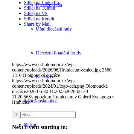
Sdílej na LinkedIn
Diecézní rada
Sdílej na Tumblr
Sdílej na Vk
Sdílej na Reddit
Share by Mail
Úřad diecézní rady
Diecézní finanční fondy
https://www.ccsholomouc.cz/wp-
content/uploads/2026/06/Hraniceum-scaled.jpg
2560
1810
Olomoucká diecéze
Ke stažení
https://www.ccsholomouc.cz/wp-
content/uploads/2024/01/logo-cch.png
Olomoucká
diecéze
2026-06-30 11:20:56
2026-06-30
11:20:56
Sympozium Hraniceum v Galerii Synagoga v
Náboženské obce
Hranicích
Biskup
Next Event starting in: