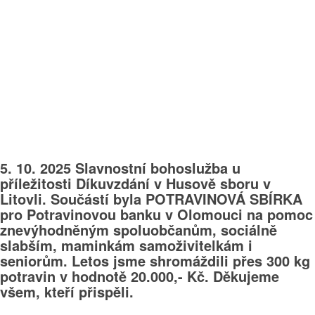
5. 10. 2025 Slavnostní bohoslužba u
příležitosti Díkuvzdání v Husově sboru v
Litovli. Součástí byla POTRAVINOVÁ SBÍRKA
pro Potravinovou banku v Olomouci na pomoc
znevýhodněným spoluobčanům, sociálně
slabším, maminkám samoživitelkám i
seniorům. Letos jsme shromáždili přes 300 kg
potravin v hodnotě 20.000,- Kč. Děkujeme
všem, kteří přispěli.