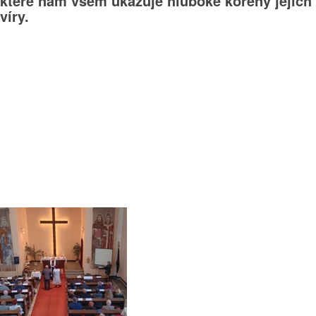
které nám všem ukazuje hluboké kořeny jejich
víry.