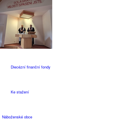
Diecézní rada
Úřad diecézní rady
Diecézní finanční fondy
Ke stažení
Náboženské obce