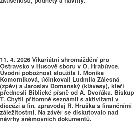
zkušenosti, podněty a návrhy.
11. 4. 2026 Vikariátní shromáždění pro
Ostravsko v Husově sboru v O. Hrabůvce.
Úvodní pobožnost sloužila f. Monika
Komorníková, účinkovali Ludmila Zálesná
(zpěv) a Jaroslav Domanský (klávesy), kteří
přednesli Biblické písně od A. Dvořáka. Biskup
T. Chytil přítomné seznámil s aktivitami v
diecézi a fin. zpravodaj R. Hruška s finančními
záležitostmi. Na závěr se diskutovalo nad
návrhy sněmovních dokumentů.