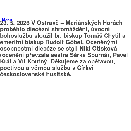
Menu
23. 5. 2026 V Ostravě – Mariánských Horách
proběhlo diecézní shromáždění, úvodní
bohoslužbu sloužil br. biskup Tomáš Chytil a
emeritní biskup Rudolf Göbel. Oceněnými
osobnostmi diecéze se stali Niki Otisková
(ocenění převzala sestra Šárka Spurná), Pavel
Král a Vít Koutný. Děkujeme za obětavou,
poctivou a věrnou službu v Církvi
československé husitské.