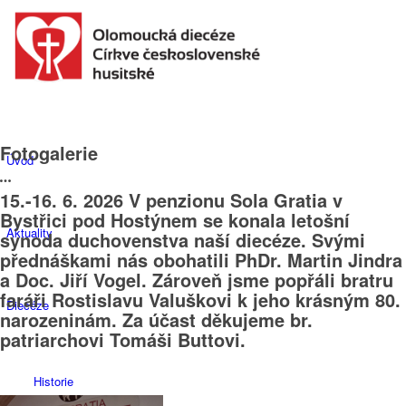
Fotogalerie
Úvod
15.-16. 6. 2026 V penzionu Sola Gratia v
Bystřici pod Hostýnem se konala letošní
Aktuality
synoda duchovenstva naší diecéze. Svými
přednáškami nás obohatili PhDr. Martin Jindra
a Doc. Jiří Vogel. Zároveň jsme popřáli bratru
faráři Rostislavu Valuškovi k jeho krásným 80.
Diecéze
narozeninám. Za účast děkujeme br.
patriarchovi Tomáši Buttovi.
Historie