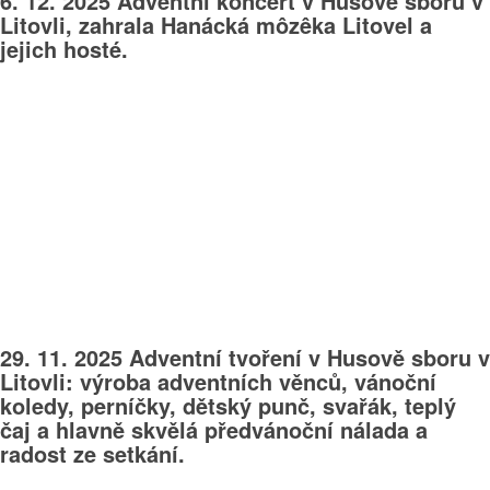
6. 12. 2025 Adventní koncert v Husově sboru v
Litovli, zahrala Hanácká môzêka Litovel a
jejich hosté.
29. 11. 2025 Adventní tvoření v Husově sboru v
Litovli: výroba adventních věnců, vánoční
koledy, perníčky, dětský punč, svařák, teplý
čaj a hlavně skvělá předvánoční nálada a
radost ze setkání.