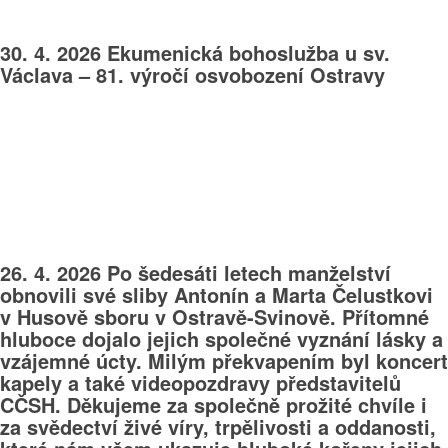
30. 4. 2026 Ekumenická bohoslužba u sv.
Václava – 81. výročí osvobození Ostravy
26. 4. 2026 Po šedesáti letech manželství
obnovili své sliby Antonín a Marta Čelustkovi
v Husově sboru v Ostravě-Svinově. Přítomné
hluboce dojalo jejich společné vyznání lásky a
vzájemné úcty. Milým překvapením byl koncert
kapely a také videopozdravy představitelů
CČSH. Děkujeme za společně prožité chvíle i
za svědectví živé víry, trpělivosti a oddanosti,