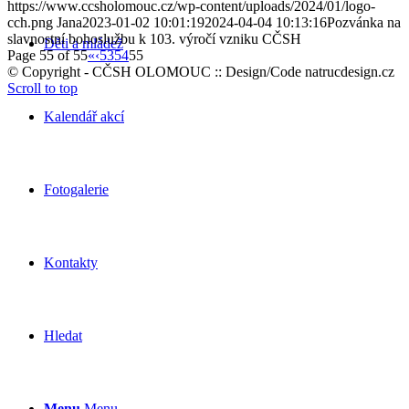
https://www.ccsholomouc.cz/wp-content/uploads/2024/01/logo-
cch.png
Jana
2023-01-02 10:01:19
2024-04-04 10:13:16
Pozvánka na
slavnostní bohoslužbu k 103. výročí vzniku CČSH
Děti a mládež
Page 55 of 55
«
‹
53
54
55
© Copyright - CČSH OLOMOUC :: Design/Code natrucdesign.cz
Scroll to top
Kalendář akcí
Fotogalerie
Kontakty
Hledat
Menu
Menu