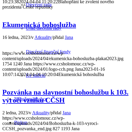
10:23:38
2024-04-04 11:20:22
Blahopřání ke zvolení nového
Diecézní rada
prezidenta České republiky
Ekumenická bohoslužba
Úřad diecézní rady
16 ledna, 2023
/
v
Atkuality
/
přidal
Jana
Diecézní finanční fondy
https://www.ccsholomouc.cz/wp-
content/uploads/2024/04/ekumenicka-bohosluzba-plakat2023.jpg
1754
1240
Jana
https://www.ccsholomouc.cz/wp-
content/uploads/2024/01/logo-cch.png
Jana
2023-01-16
10:07:14
2024-04-04 10:20:04
Ekumenická bohoslužba
Ke stažení
Pozvánka na slavnostní bohoslužbu k 103.
výročí vzniku CČSH
Náboženské obce
2 ledna, 2023
/
v
Atkuality
/
přidal
Jana
https://www.ccsholomouc.cz/wp-
Biskup
content/uploads/2024/04/Bohosluzba-k-103-vyroci-
CCSH_pozvanka_end.jpg
827
1193
Jana