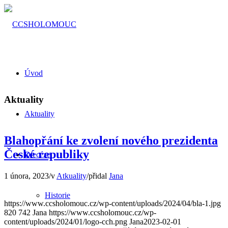
Úvod
Aktuality
Aktuality
Blahopřání ke zvolení nového prezidenta
České republiky
Diecéze
1 února, 2023
/
v
Atkuality
/
přidal
Jana
Historie
https://www.ccsholomouc.cz/wp-content/uploads/2024/04/bla-1.jpg
820
742
Jana
https://www.ccsholomouc.cz/wp-
content/uploads/2024/01/logo-cch.png
Jana
2023-02-01