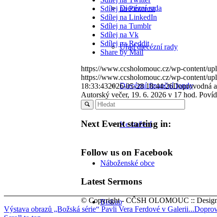
Diecézní rada
Sdílej na Pinterest
Sdílej na LinkedIn
Sdílej na Tumblr
Sdílej na Vk
Sdílej na Reddit
Úřad diecézní rady
Share by Mail
https://www.ccsholomouc.cz/wp-content/up
https://www.ccsholomouc.cz/wp-content/up
Diecézní finanční fondy
18:33:43
2026-05-28 18:44:26
Doprovodná ak
Autorský večer, 19. 6. 2026 v 17 hod. Povídá
Next Event starting in:
Ke stažení
Follow us on Facebook
Náboženské obce
Latest Sermons
© Copyright - CČSH OLOMOUC :: Design/
Biskup
Výstava obrazů „Božská série“ Pavli Vera Ferdové v Galerii...
Doprovo