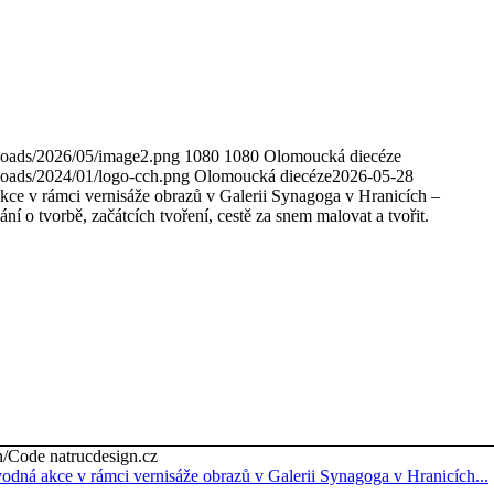
loads/2026/05/image2.png
1080
1080
Olomoucká diecéze
loads/2024/01/logo-cch.png
Olomoucká diecéze
2026-05-28
ce v rámci vernisáže obrazů v Galerii Synagoga v Hranicích –
ní o tvorbě, začátcích tvoření, cestě za snem malovat a tvořit.
Code natrucdesign.cz
dná akce v rámci vernisáže obrazů v Galerii Synagoga v Hranicích...