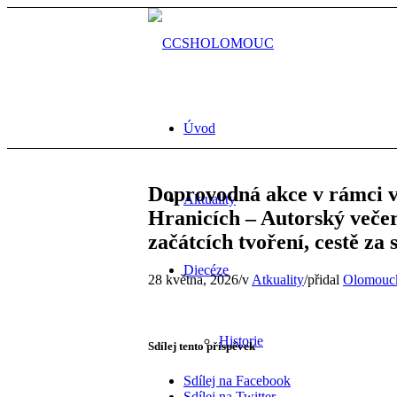
Úvod
Doprovodná akce v rámci v
Aktuality
Hranicích – Autorský večer,
začátcích tvoření, cestě za
Diecéze
28 května, 2026
/
v
Atkuality
/
přidal
Olomouck
Historie
Sdílej tento příspěvek
Sdílej na Facebook
Sdílej na Twitter