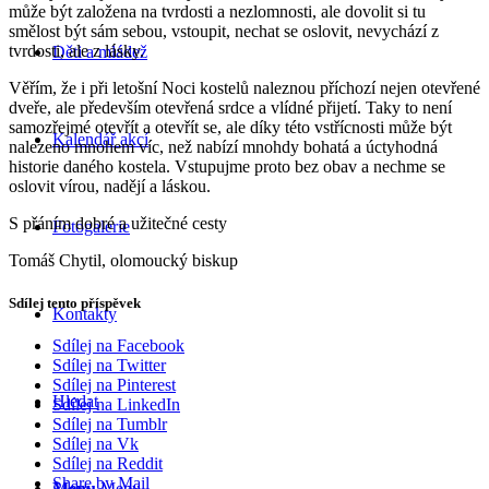
může být založena na tvrdosti a nezlomnosti, ale dovolit si tu
smělost být sám sebou, vstoupit, nechat se oslovit, nevychází z
tvrdosti, ale z lásky.
Děti a mládež
Věřím, že i při letošní Noci kostelů naleznou příchozí nejen otevřené
dveře, ale především otevřená srdce a vlídné přijetí. Taky to není
samozřejmé otevřít a otevřít se, ale díky této vstřícnosti může být
Kalendář akcí
nalezeno mnohem víc, než nabízí mnohdy bohatá a úctyhodná
historie daného kostela. Vstupujme proto bez obav a nechme se
oslovit vírou, nadějí a láskou.
S přáním dobré a užitečné cesty
Fotogalerie
Tomáš Chytil, olomoucký biskup
Sdílej tento příspěvek
Kontakty
Sdílej na Facebook
Sdílej na Twitter
Sdílej na Pinterest
Hledat
Sdílej na LinkedIn
Sdílej na Tumblr
Sdílej na Vk
Sdílej na Reddit
Share by Mail
Menu
Menu