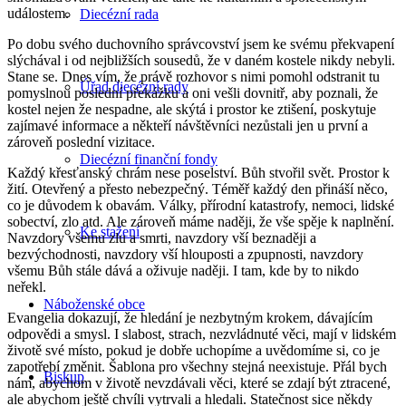
událostem.
Diecézní rada
Po dobu svého duchovního správcovství jsem ke svému překvapení
slýchával i od nejbližších sousedů, že v daném kostele nikdy nebyli.
Stane se. Dnes vím, že právě rozhovor s nimi pomohl odstranit tu
Úřad diecézní rady
pomyslnou poslední překážku a oni vešli dovnitř, aby poznali, že
kostel nejen že nespadne, ale skýtá i prostor ke ztišení, poskytuje
zajímavé informace a někteří návštěvníci nezůstali jen u první a
zároveň poslední vizitace.
Diecézní finanční fondy
Každý křesťanský chrám nese poselství. Bůh stvořil svět. Prostor k
žití. Otevřený a přesto nebezpečný. Téměř každý den přináší něco,
co je důvodem k obavám. Války, přírodní katastrofy, nemoci, lidské
sobectví, zlo atd. Ale zároveň máme naději, že vše spěje k naplnění.
Ke stažení
Navzdory všemu zlu a smrti, navzdory vší beznaději a
bezvýchodnosti, navzdory vší hlouposti a zpupnosti, navzdory
všemu Bůh stále dává a oživuje naději. I tam, kde by to nikdo
neřekl.
Náboženské obce
Evangelia dokazují, že hledání je nezbytným krokem, dávajícím
odpovědi a smysl. I slabost, strach, nezvládnuté věci, mají v lidském
životě své místo, pokud je dobře uchopíme a uvědomíme si, co je
zapotřebí změnit. Šablona pro všechny stejná neexistuje. Přál bych
Biskup
nám, abychom v životě nevzdávali věci, které se zdají být ztracené,
ale abychom ještě chvíli vytrvali a hledali. Statečnost sice někdy