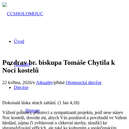
Úvod
Pozdrav br. biskupa Tomáše Chytila k
Aktuality
Noci kostelů
22 května, 2026
/
v
Atkuality
/
přidal
Olomoucká diecéze
Diecéze
Dokonalá láska strach zahání. (1 Jan 4,18)
Historie
Vážení poutníci, příznivci a sympatizanti projektu, jenž nese název
Noc kostelů, dovolte mi, abych Vás pozdravil a povzbudil ve Vašem
hledání, zájmu či zvědavosti o církevní stavby, sloužící ke
shromažďování věřících, ale také ke kulturním a společenským