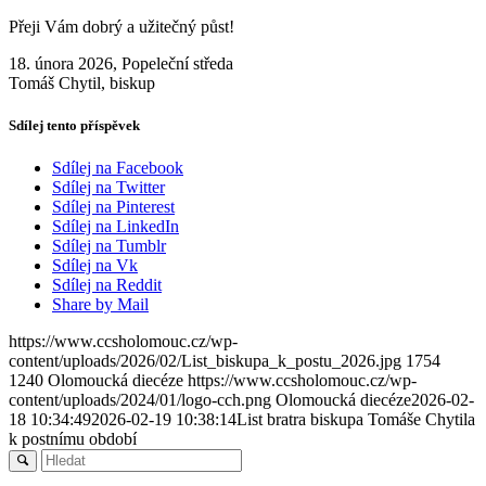
Přeji Vám dobrý a užitečný půst!
18. února 2026, Popeleční středa
Tomáš Chytil, biskup
Sdílej tento příspěvek
Sdílej na Facebook
Sdílej na Twitter
Sdílej na Pinterest
Sdílej na LinkedIn
Sdílej na Tumblr
Sdílej na Vk
Sdílej na Reddit
Share by Mail
https://www.ccsholomouc.cz/wp-
content/uploads/2026/02/List_biskupa_k_postu_2026.jpg
1754
1240
Olomoucká diecéze
https://www.ccsholomouc.cz/wp-
content/uploads/2024/01/logo-cch.png
Olomoucká diecéze
2026-02-
18 10:34:49
2026-02-19 10:38:14
List bratra biskupa Tomáše Chytila
k postnímu období