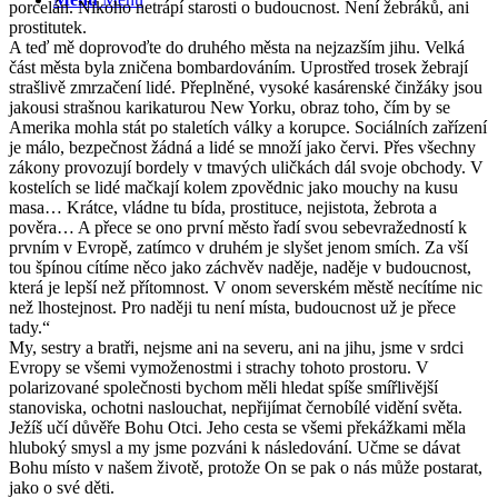
porcelán. Nikoho netrápí starosti o budoucnost. Není žebráků, ani
prostitutek.
A teď mě doprovoďte do druhého města na nejzazším jihu. Velká
část města byla zničena bombardováním. Uprostřed trosek žebrají
strašlivě zmrzačení lidé. Přeplněné, vysoké kasárenské činžáky jsou
jakousi strašnou karikaturou New Yorku, obraz toho, čím by se
Amerika mohla stát po staletích války a korupce. Sociálních zařízení
je málo, bezpečnost žádná a lidé se množí jako červi. Přes všechny
zákony provozují bordely v tmavých uličkách dál svoje obchody. V
kostelích se lidé mačkají kolem zpovědnic jako mouchy na kusu
masa… Krátce, vládne tu bída, prostituce, nejistota, žebrota a
pověra… A přece se ono první město řadí svou sebevražedností k
prvním v Evropě, zatímco v druhém je slyšet jenom smích. Za vší
tou špínou cítíme něco jako záchvěv naděje, naděje v budoucnost,
která je lepší než přítomnost. V onom severském městě necítíme nic
než lhostejnost. Pro naději tu není místa, budoucnost už je přece
tady.“
My, sestry a bratři, nejsme ani na severu, ani na jihu, jsme v srdci
Evropy se všemi vymoženostmi i strachy tohoto prostoru. V
polarizované společnosti bychom měli hledat spíše smířlivější
stanoviska, ochotni naslouchat, nepřijímat černobílé vidění světa.
Ježíš učí důvěře Bohu Otci. Jeho cesta se všemi překážkami měla
hluboký smysl a my jsme pozváni k následování. Učme se dávat
Bohu místo v našem životě, protože On se pak o nás může postarat,
jako o své děti.