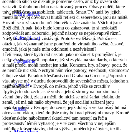
sociálních sítích se diskutuje poměrně často, aniž by ovšem šlo
zastavit již drahnou dobu nastartovaný proces. Obavy o děti, které
tráví příliš času na mobilech, tabletech, Smart TV, aniž by jejich
Děti a mládež
mentální vývoj dovoloval hlubší reflexi či sebereflexi, jsou na místě.
Hovoří se o zákazu do určitého věku. Ale znáte to. Všichni jsme
Boží děti. A pak, kdo bude komu co zakazovat, to si nedokáží
zodpovědět ani odborníci, jejichž názory se nepřekvapivě různí.
Kalendář akcí
Návykové algoritmy zůstávají. Protože vydělávají. Položme si
otázku, jak významně jsme ponořeni do virtuálního světa, časově,
emočně, jaká je naše míra odolnosti a nezávislosti?
Třetí téma, které bych rád nastolil jako možnost k promýšlení, je
celková situace naší populace, jež si zvykla na standardy, o kterých
Fotogalerie
si naši předci mohli nechat jen zdát. Konzum, hry, zábavy, pocit, že
se nemůže nic stát. Nechybí nám více pokory, vděčnosti, střídmosti?
Cituji ze stati Paradox křesťanství od Grahama Greena: „Poprosím
vás, abyste mě v duchu doprovodili do severského města, jednoho z
Kontakty
nejkrásnějších v Evropě, do města, jehož věže se zrcadlí v
třpytivých odrazech jasné vody a jehož stromy na podzim hrají
všemi tóny žluti, zlata a mědi, do nichž se mísí šarlat jeřabin, do
země, jež má tak málo obyvatel, že její sociální zařízení jsou
nejdokonalejší v Evropě, do země, jejíž dobrý a velkodušný lid má
Hledat
otcovskou vládu, která do jisté míry bdí nad přísnými mravy. Kromě
křesťanského náboženství (katolictví tam nestojí za řeč a
protestanství téměř vyhaslo) je v té zemi všechno v nejlepším
pořádku: krásné stavby, dobrá výživa, umělecký nábytek, textil a
Menu
Menu