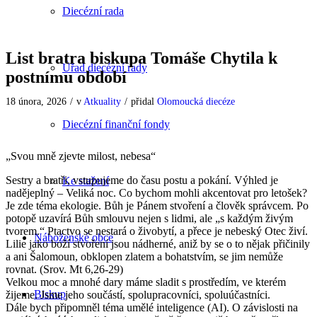
Diecézní rada
List bratra biskupa Tomáše Chytila k
Úřad diecézní rady
postnímu období
18 února, 2026
/
v
Atkuality
/
přidal
Olomoucká diecéze
Diecézní finanční fondy
„Svou mně zjevte milost, nebesa“
Sestry a bratři, vstupujeme do času postu a pokání. Výhled je
Ke stažení
nadějeplný – Veliká noc. Co bychom mohli akcentovat pro letošek?
Je zde téma ekologie. Bůh je Pánem stvoření a člověk správcem. Po
potopě uzavírá Bůh smlouvu nejen s lidmi, ale „s každým živým
tvorem.“ Ptactvo se nestará o živobytí, a přece je nebeský Otec živí.
Náboženské obce
Lilie jako boží stvoření jsou nádherné, aniž by se o to nějak přičinily
a ani Šalomoun, obklopen zlatem a bohatstvím, se jim nemůže
rovnat. (Srov. Mt 6,26-29)
Velkou moc a mnohé dary máme sladit s prostředím, ve kterém
Biskup
žijeme. Jsme jeho součástí, spolupracovníci, spoluúčastníci.
Dále bych připomněl téma umělé inteligence (AI). O závislosti na