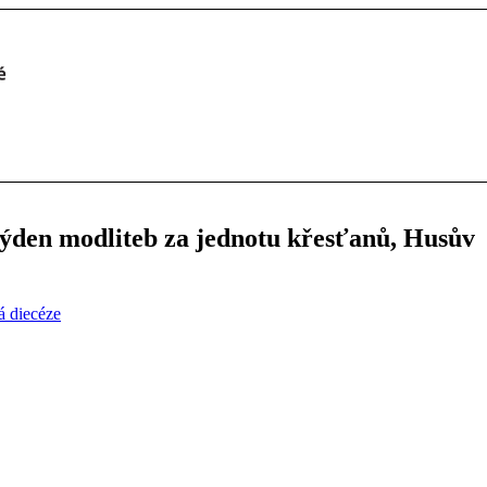
den modliteb za jednotu křesťanů, Husův
 diecéze