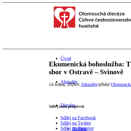
Úvod
Ekumenická bohoslužba: Tý
sbor v Ostravě – Svinově
Aktuality
14 ledna, 2026
/
v
Atkuality
/
přidal
Olomoucká
Diecéze
Sdílej tento příspěvek
Sdílej na Facebook
Sdílej na Twitter
Sdílej na Pinterest
Historie