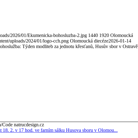
loads/2026/01/Ekumenicka-bohosluzba-2.jpg
1440
1920
Olomoucká
tent/uploads/2024/01/logo-cch.png
Olomoucká diecéze
2026-01-14
hoslužba: Týden modliteb za jednotu křesťanů, Husův sbor v Ostravě
Code natrucdesign.cz
t 18. 2. v 17 hod. ve farním sálku Husova sboru v Olomou...