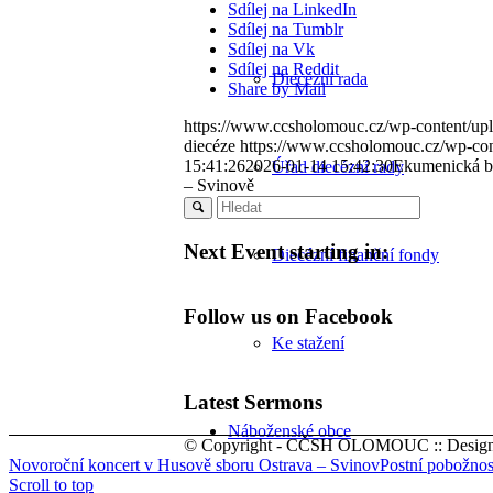
Sdílej na LinkedIn
Sdílej na Tumblr
Sdílej na Vk
Sdílej na Reddit
Diecézní rada
Share by Mail
https://www.ccsholomouc.cz/wp-content/up
diecéze
https://www.ccsholomouc.cz/wp-con
15:41:26
2026-01-14 15:42:30
Ekumenická bo
Úřad diecézní rady
– Svinově
Next Event starting in:
Diecézní finanční fondy
Follow us on Facebook
Ke stažení
Latest Sermons
Náboženské obce
© Copyright - CČSH OLOMOUC :: Design/
Novoroční koncert v Husově sboru Ostrava – Svinov
Postní pobožnos
Scroll to top