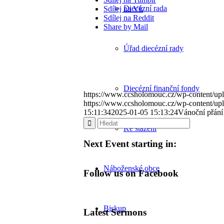
Diecézní rada
Sdílej na Vk
Sdílej na Reddit
Share by Mail
Úřad diecézní rady
Diecézní finanční fondy
https://www.ccsholomouc.cz/wp-content/upl
https://www.ccsholomouc.cz/wp-content/up
15:11:34
2025-01-05 15:13:24
Vánoční přání
Ke stažení
Next Event starting in:
Náboženské obce
Follow us on Facebook
Biskup
Latest Sermons