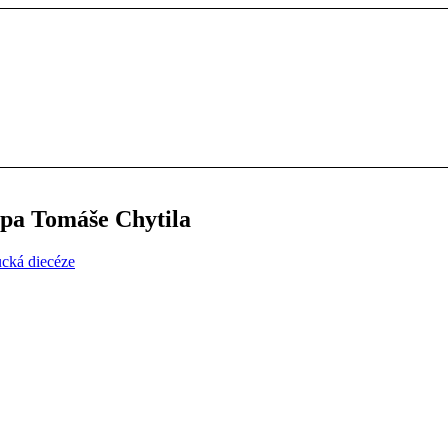
upa Tomáše Chytila
cká diecéze