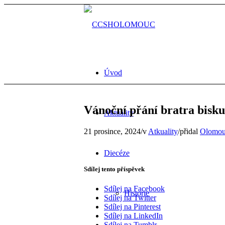
Úvod
Vánoční přání bratra bisk
Aktuality
21 prosince, 2024
/
v
Atkuality
/
přidal
Olomou
Diecéze
Sdílej tento příspěvek
Sdílej na Facebook
Historie
Sdílej na Twitter
Sdílej na Pinterest
Sdílej na LinkedIn
Sdílej na Tumblr