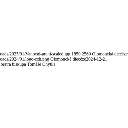
oads/2025/01/Vanocni-prani-scaled.jpg
1850
2560
Olomoucká diecéze
loads/2024/01/logo-cch.png
Olomoucká diecéze
2024-12-21
 bratra biskupa Tomáše Chytila