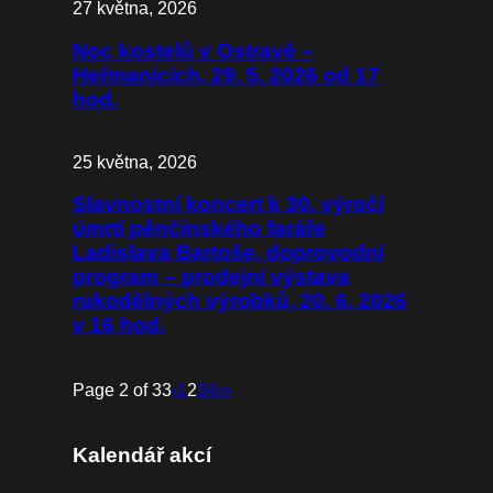
27 května, 2026
Noc kostelů v Ostravě –
Heřmanicích, 29. 5. 2026 od 17
hod.
25 května, 2026
Slavnostní koncert k 30. výročí
úmrtí pěnčínského faráře
Ladislava Bartoše, doprovodní
program – prodejní výstava
rukodělných výrobků, 20. 6. 2026
v 16 hod.
Page 2 of 33
‹
1
2
3
4
›
»
Kalendář akcí