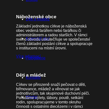
Náboženské obce
Děti a mládež
Základní jednotkou církve je náboženská
obec vedená farářem nebo farářkou či
administrátorem a radou starších. V rámci
Kalendář akcí
svého obvodu uskutečňuje ve společenství
členů základní poslání církve a spolupracuje
s institucemi na místní úrovni.
Více informací
Fotogalerie
Děti a mládež
Kontakty
Církev se přirozeně snaží pečovat o děti,
biřmovance, mládež a věnovat se jak
jednotlivcům, tak skupinové duchovní péči.
Hledat
Pořádáme výlety, tábory, poutě, setkání
rodin, spolupracujeme v tomto okruhu
činnosti s ostatními diecézemi i v rámci