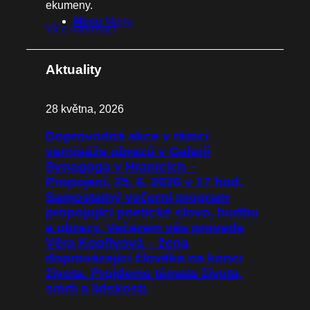
ekumeny.
Menu
Menu
Více informací
Aktuality
28 května, 2026
Doprovodná akce v rámci
vernisáže obrazů v Galerii
Synagoga v Hranicích –
Propojení, 25. 6. 2026 v 17 hod.
Samostatný večerní program
propojující poetické slovo, hudbu
a obrazy. Večerem vás provede
Věra Kopřivová – žena
doprovázející člověka na konci
života. Projdeme témata života,
smrti a lidskosti.