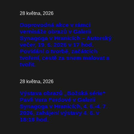
28 května, 2026
Doprovodná akce v rámci
vernisáže obrazů v Galerii
Synagoga v Hranicích – Autorský
večer, 19. 6. 2026 v 17 hod.
Povídání o tvorbě, začátcích
tvoření, cestě za snem malovat a
tvořit.
28 května, 2026
Výstava obrazů „Božská série“
Pavli Vera Ferdové v Galerii
Synagoga v Hranicích, 4. 6.-4. 7.
2026, zahájení výstavy 4. 6. v
18:18 hod.