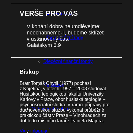
VERŠE PRO VÁS
Diecézní rada
V konání dobra neumdlévejme;
neochabneme-li, budeme sklízet
Úřad diecézní rady
v ustanovený čas.
Galatským 6,9
Diecézní finanční fondy
Biskup
Bratr Tomáš Chytil (1977) pochází
Ke stažení
z Kojetína, v letech 1997 – 2003 studoval
Husitskou teologickou fakultu Univerzity
Karlovy v Praze, obor husitská teologie –
psychosociální studia. V rámci přípravy pro
Náboženské obce
duchovenskou službu vykonal průběžně
praktickou část v Praze – Vinohradech za
dohledu místního faráře Daniela Majera.
Více informací
Biskup