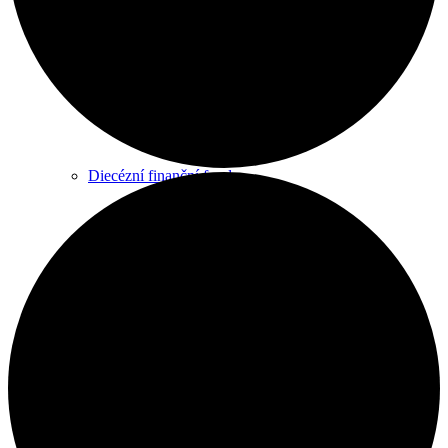
Diecézní rada
Úřad diecézní rady
Diecézní finanční fondy
Ke stažení
Náboženské obce
Biskup