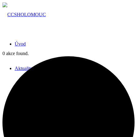
Úvod
0 akce found.
Aktuality
Diecéze
Historie